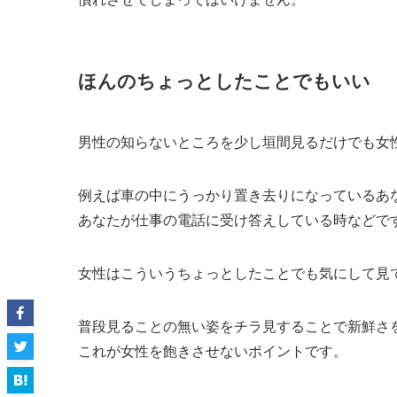
ほんのちょっとしたことでもいい
男性の知らないところを少し垣間見るだけでも女
例えば車の中にうっかり置き去りになっているあ
あなたが仕事の電話に受け答えしている時などで
女性はこういうちょっとしたことでも気にして見
普段見ることの無い姿をチラ見することで新鮮さ
これが女性を飽きさせないポイントです。