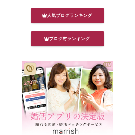
人気ブログランキング
ブログ村ランキング