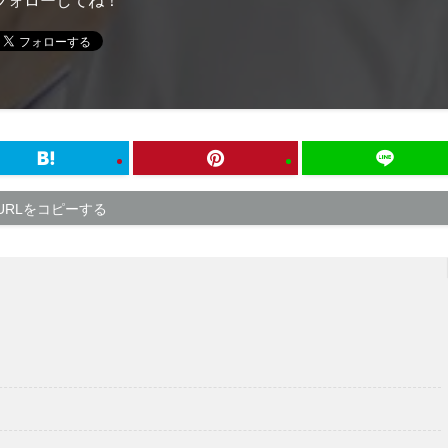
フォローしてね！
URLをコピーする