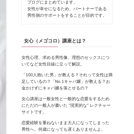
ブログにまとめています。
女性が幸せになるため、パートナーである
男性側のサポートをすることが目的です。
女心（メゴコロ）講座とは？
女性心理、求める男性像、理想のセックスにつ
いてなど女性目線に立って解説。
「100人抱いた男」が教える？それって女性は満
足しているの？「No.1キャバ嬢」が教える？お
金かけずにキャバ嬢を落とせるの？
女心講座は一般女性と一般的な恋愛をするため
にただの一般人が書いた “現実的な” レクチャー
サイトです。
恋愛経験を重ねないまま大人になってしまった
男性へ。何歳になっても遅くありませんよ。